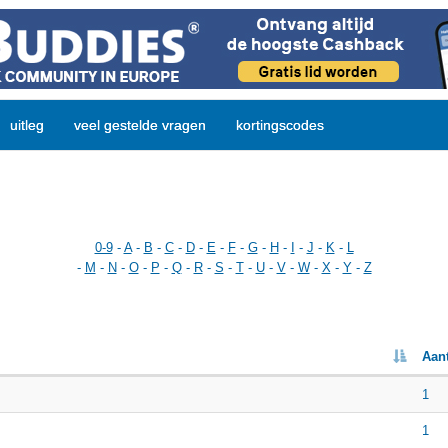
uitleg
veel gestelde vragen
kortingscodes
0-9
-
A
-
B
-
C
-
D
-
E
-
F
-
G
-
H
-
I
-
J
-
K
-
L
-
M
-
N
-
O
-
P
-
Q
-
R
-
S
-
T
-
U
-
V
-
W
-
X
-
Y
-
Z
Aant
1
1