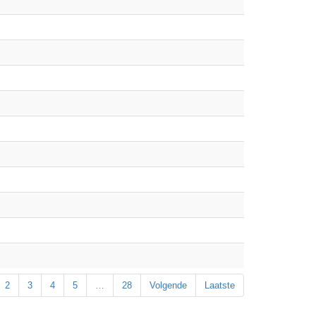
2
3
4
5
…
28
Volgende
Laatste