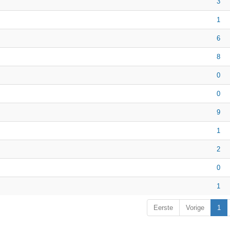
3
1
6
8
0
0
9
1
2
0
1
Eerste
Vorige
1