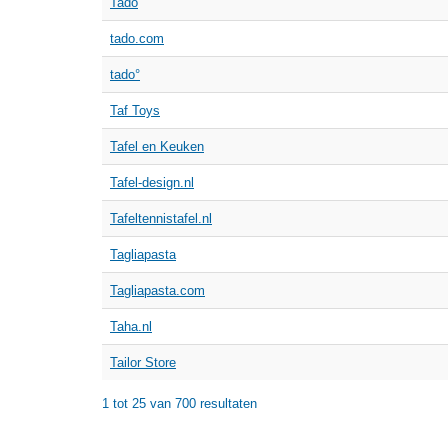
Tado
tado.com
tado°
Taf Toys
Tafel en Keuken
Tafel-design.nl
Tafeltennistafel.nl
Tagliapasta
Tagliapasta.com
Taha.nl
Tailor Store
1 tot 25 van 700 resultaten