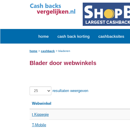
home
cash back korting
cashbacksites
home
>
cashback
>
bladeren
Blader door webwinkels
resultaten weergeven
Webwinkel
t Kippegie
T-Mobile