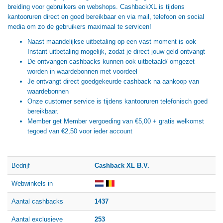
breiding voor gebruikers en webshops. CashbackXL is tijdens
kantooruren direct en goed bereikbaar en via mail, telefoon en social
media om zo de gebruikers maximaal te servicen!
Naast maandelijkse uitbetaling op een vast moment is ook
Instant uitbetaling mogelijk, zodat je direct jouw geld ontvangt
De ontvangen cashbacks kunnen ook uitbetaald/ omgezet
worden in waardebonnen met voordeel
Je ontvangt direct goedgekeurde cashback na aankoop van
waardebonnen
Onze customer service is tijdens kantooruren telefonisch goed
bereikbaar.
Member get Member vergoeding van €5,00 + gratis welkomst
tegoed van €2,50 voor ieder account
Bedrijf
Cashback XL B.V.
Webwinkels in
Aantal cashbacks
1437
Aantal exclusieve
253