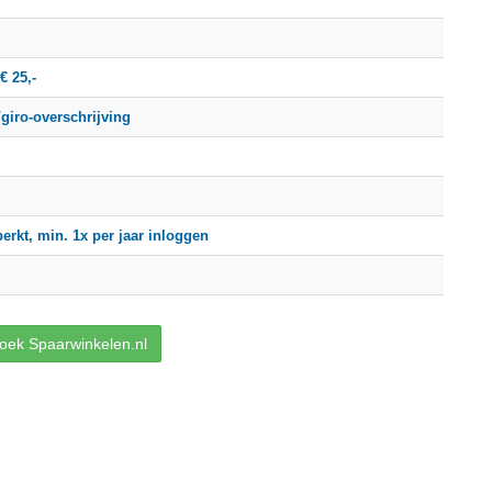
€ 25,-
giro-overschrijving
rkt, min. 1x per jaar inloggen
oek Spaarwinkelen.nl