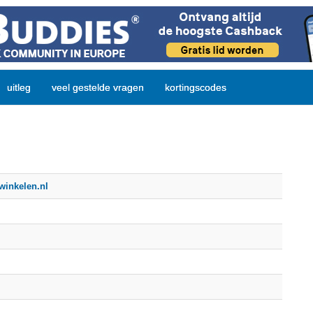
uitleg
veel gestelde vragen
kortingscodes
winkelen.nl