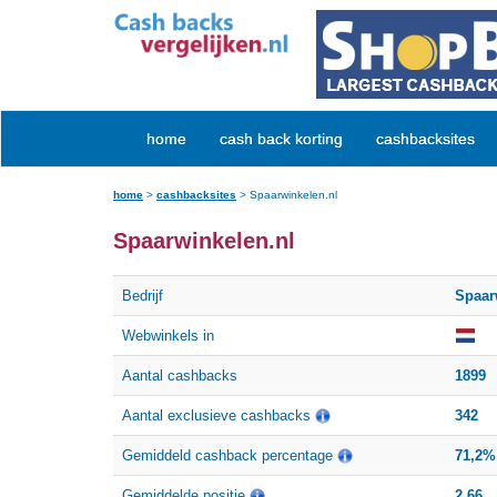
home
cash back korting
cashbacksites
home
>
cashbacksites
>
Spaarwinkelen.nl
Spaarwinkelen.nl
Bedrijf
Spaar
Webwinkels in
Aantal cashbacks
1899
Aantal exclusieve cashbacks
342
Gemiddeld cashback percentage
71,2%
Gemiddelde positie
2,66