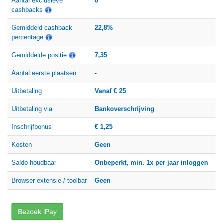
Aantal exclusieve
0
cashbacks
Gemiddeld cashback
22,8%
percentage
Gemiddelde positie
7,35
Aantal eerste plaatsen
-
Uitbetaling
Vanaf € 25
Uitbetaling via
Bankoverschrijving
Inschrijfbonus
€ 1,25
Kosten
Geen
Saldo houdbaar
Onbeperkt, min. 1x per jaar inloggen
Browser extensie / toolbar
Geen
Bezoek iPay