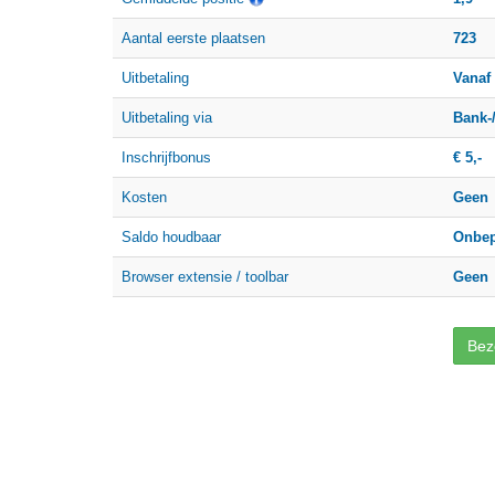
Aantal eerste plaatsen
723
Uitbetaling
Vanaf 
Uitbetaling via
Bank-/
Inschrijfbonus
€ 5,-
Kosten
Geen
Saldo houdbaar
Onbep
Browser extensie / toolbar
Geen
Bez