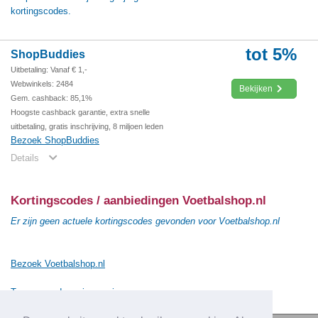
kortingscodes.
tot 5%
ShopBuddies
Uitbetaling: Vanaf € 1,-
Webwinkels: 2484
Bekijken
Gem. cashback: 85,1%
Hoogste cashback garantie, extra snelle
uitbetaling, gratis inschrijving, 8 miljoen leden
Bezoek ShopBuddies
Details
Kortingscodes / aanbiedingen Voetbalshop.nl
Er zijn geen actuele kortingscodes gevonden voor Voetbalshop.nl
Bezoek Voetbalshop.nl
Terug naar de vorige pagina