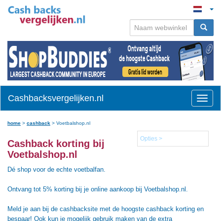
Cashbacksvergelijken.nl
Toggle
naviga
home
>
cashback
>
Voetbalshop.nl
Opties >
Cashback korting bij
Voetbalshop.nl
Dé shop voor de echte voetbalfan.
Ontvang tot 5% korting bij je online aankoop bij Voetbalshop.nl.
Meld je aan bij de cashbacksite met de hoogste cashback korting en
bespaar! Ook kun je mogelijk gebruik maken van de extra