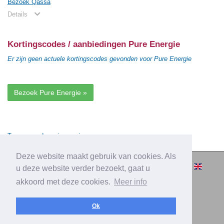
Bezoek Qassa
Details
Kortingscodes / aanbiedingen Pure Energie
Er zijn geen actuele kortingscodes gevonden voor Pure Energie
Bezoek Pure Energie »
Terug naar de vorige pagina
Deze website maakt gebruik van cookies. Als
© 2010-2026 Cashbacksvergelijken.nl -
u deze website verder bezoekt, gaat u
Alle rechten voorbehouden.
akkoord met deze cookies.
Meer info
|
|
|
Over Cashbacksvergelijken.nl
Privacy
Disclaimer
|
Adverteren
Contact
Ok