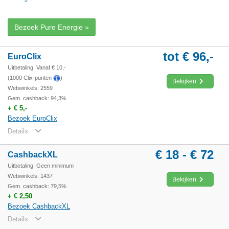
Bezoek Pure Energie »
tot € 96,-
EuroClix
Uitbetaling: Vanaf € 10,-
(1000 Clix-punten
)
Bekijken
Webwinkels: 2559
Gem. cashback: 94,3%
+ € 5,-
Bezoek EuroClix
Details
€ 18 - € 72
CashbackXL
Uitbetaling: Geen minimum
Webwinkels: 1437
Bekijken
Gem. cashback: 79,5%
+ € 2,50
Bezoek CashbackXL
Details