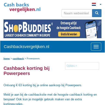
Cashbacksvergelijken.nl
Toggle
naviga
home
>
cashback
>
Powerpeers
Opties >
Cashback korting bij
Powerpeers
Ontvang € 63 korting bij je online aankoop bij Powerpeers.
Meld je aan bij de cashbacksite met de hoogste cashback korting en
bespaar! Ook kun je mogelijk gebruik maken van de extra
kortingscodes.