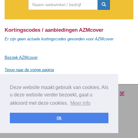
Kortingscodes / aanbiedingen AZMcover
Er zijn geen actuele kortingscodes gevonden voor AZMcover
Bezoek AZMcover
Terug naar de vorige pagina
Deze website maakt gebruik van cookies. Als
© 2010-2026 Cashbacksvergelijken.nl -
u deze website verder bezoekt, gaat u
Alle rechten voorbehouden.
akkoord met deze cookies.
Meer info
|
|
|
Over Cashbacksvergelijken.nl
Privacy
Disclaimer
|
Adverteren
Contact
Ok