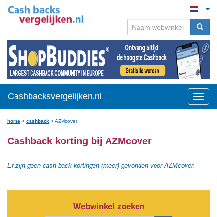
Cashbacksvergelijken.nl
Toggle
naviga
home
>
cashback
>
AZMcover
Cashback korting bij AZMcover
Er zijn geen cash back kortingen (meer) gevonden voor AZMcover.
Webwinkel zoeken