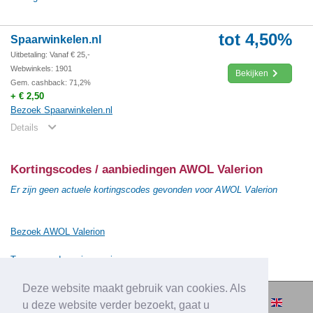
tot 4,50%
Spaarwinkelen.nl
Uitbetaling: Vanaf € 25,-
Webwinkels: 1901
Bekijken
Gem. cashback: 71,2%
+ € 2,50
Bezoek Spaarwinkelen.nl
Details
Kortingscodes / aanbiedingen AWOL Valerion
Er zijn geen actuele kortingscodes gevonden voor AWOL Valerion
Bezoek AWOL Valerion
Terug naar de vorige pagina
Deze website maakt gebruik van cookies. Als
© 2010-2026 Cashbacksvergelijken.nl -
u deze website verder bezoekt, gaat u