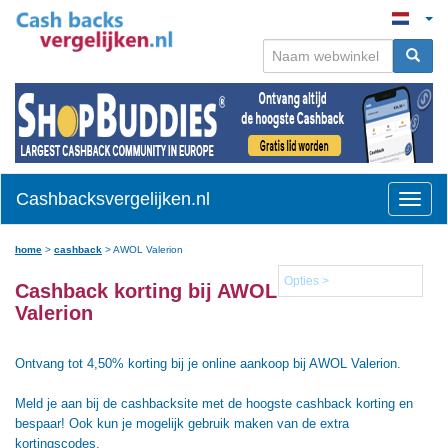
Cashbacksvergelijken.nl
Toggle
naviga
home
>
cashback
>
AWOL Valerion
Opties >
Cashback korting bij AWOL
Valerion
Ontvang tot 4,50% korting bij je online aankoop bij AWOL Valerion.
Meld je aan bij de cashbacksite met de hoogste cashback korting en
bespaar! Ook kun je mogelijk gebruik maken van de extra
kortingscodes.