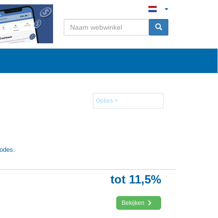
Opties >
codes.
tot 11,5%
Bekijken