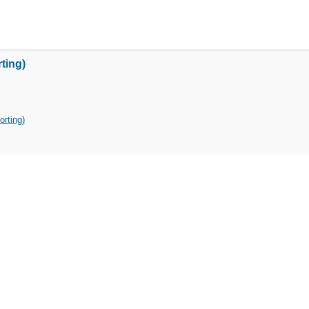
ting)
rting)