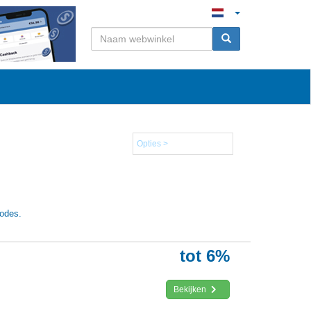
Opties >
codes.
tot 6%
Bekijken