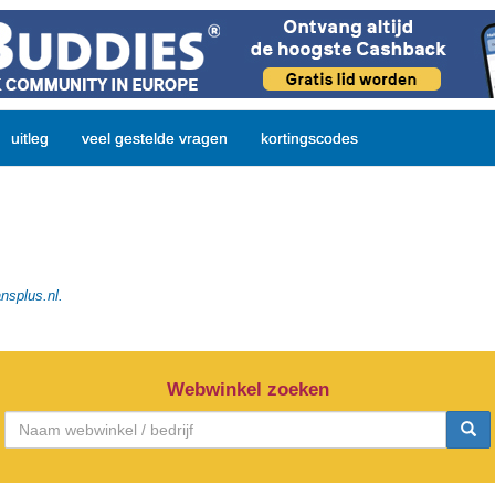
uitleg
veel gestelde vragen
kortingscodes
nsplus.nl.
Webwinkel zoeken