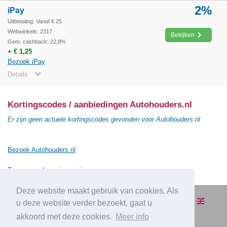
2%
iPay
Uitbetaling: Vanaf € 25
Webwinkels: 2317
Bekijken
Gem. cashback: 22,8%
+ € 1,25
Bezoek iPay
Details
Kortingscodes / aanbiedingen Autohouders.nl
Er zijn geen actuele kortingscodes gevonden voor Autohouders.nl
Bezoek Autohouders.nl
Terug naar de vorige pagina
Deze website maakt gebruik van cookies. Als
© 2010-2026 Cashbacksvergelijken.nl -
u deze website verder bezoekt, gaat u
Alle rechten voorbehouden.
akkoord met deze cookies.
Meer info
|
|
|
Over Cashbacksvergelijken.nl
Privacy
Disclaimer