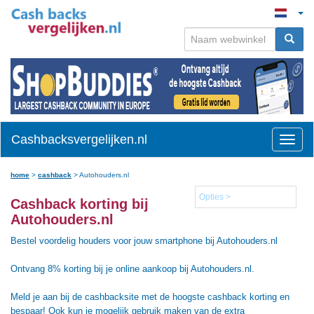
Cashbacksvergelijken.nl
Toggle
naviga
home
>
cashback
>
Autohouders.nl
Opties >
Cashback korting bij
Autohouders.nl
Bestel voordelig houders voor jouw smartphone bij Autohouders.nl
Ontvang 8% korting bij je online aankoop bij Autohouders.nl.
Meld je aan bij de cashbacksite met de hoogste cashback korting en
bespaar! Ook kun je mogelijk gebruik maken van de extra