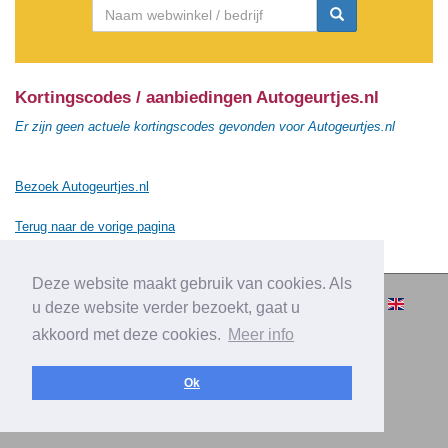
Kortingscodes / aanbiedingen Autogeurtjes.nl
Er zijn geen actuele kortingscodes gevonden voor Autogeurtjes.nl
Bezoek Autogeurtjes.nl
Terug naar de vorige pagina
Deze website maakt gebruik van cookies. Als
© 2010-2026 Cashbacksvergelijken.nl -
u deze website verder bezoekt, gaat u
Alle rechten voorbehouden.
akkoord met deze cookies.
Meer info
|
|
|
Over Cashbacksvergelijken.nl
Privacy
Disclaimer
|
Adverteren
Contact
Ok