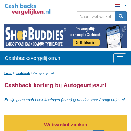
Cashbacksvergelijken.nl
Toggle
naviga
home
>
cashback
>
Autogeurtjes.nl
Cashback korting bij Autogeurtjes.nl
Er zijn geen cash back kortingen (meer) gevonden voor Autogeurtjes.nl.
Webwinkel zoeken