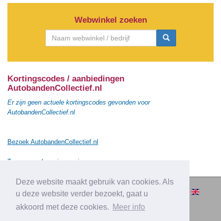
Webwinkel zoeken
Kortingscodes / aanbiedingen
AutobandenCollectief.nl
Er zijn geen actuele kortingscodes gevonden voor
AutobandenCollectief.nl
Bezoek AutobandenCollectief.nl
Terug naar de vorige pagina
Deze website maakt gebruik van cookies. Als
© 2010-2026 Cashbacksvergelijken.nl -
u deze website verder bezoekt, gaat u
Alle rechten voorbehouden.
akkoord met deze cookies.
Meer info
|
|
|
Over Cashbacksvergelijken.nl
Privacy
Disclaimer