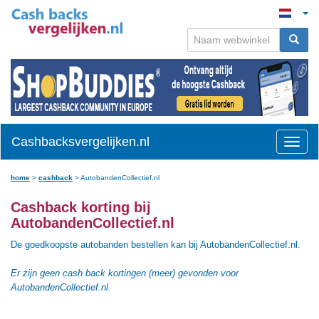
Cashbacksvergelijken.nl
Toggle
naviga
home
>
cashback
>
AutobandenCollectief.nl
Cashback korting bij
AutobandenCollectief.nl
De goedkoopste autobanden bestellen kan bij AutobandenCollectief.nl.
Er zijn geen cash back kortingen (meer) gevonden voor
AutobandenCollectief.nl.