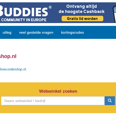
uitleg
veel gestelde vragen
kortingscodes
shop.nl
iorecordershop.nl.
Webwinkel zoeken