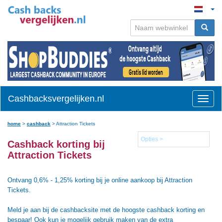
Cashbacksvergelijken.nl
Toggle
naviga
home
>
cashback
>
Attraction Tickets
Opties >
Cashback korting bij
Attraction Tickets
Ontvang 0,6% - 1,25% korting bij je online aankoop bij Attraction
Tickets.
Meld je aan bij de cashbacksite met de hoogste cashback korting en
bespaar! Ook kun je mogelijk gebruik maken van de extra