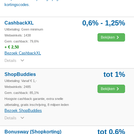
kortingscodes.
0,6% - 1,25%
CashbackXL
Uitbetaling: Geen minimum
Webwinkels: 1438
Bekijken
Gem. cashback: 79,6%
+ € 2,50
Bezoek CashbackXL
Details
tot 1%
ShopBuddies
Uitbetaling: Vanaf € 1,-
Webwinkels: 2485
Bekijken
Gem. cashback: 85,1%
Hoogste cashback garantie, extra snelle
uitbetaling, gratis inschrijving, 8 miljoen leden
Bezoek ShopBuddies
Details
tot 0,6%
Bonusway (Shopkorting)