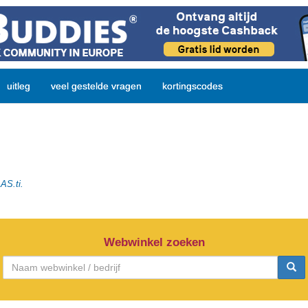
uitleg
veel gestelde vragen
kortingscodes
AS.ti.
Webwinkel zoeken