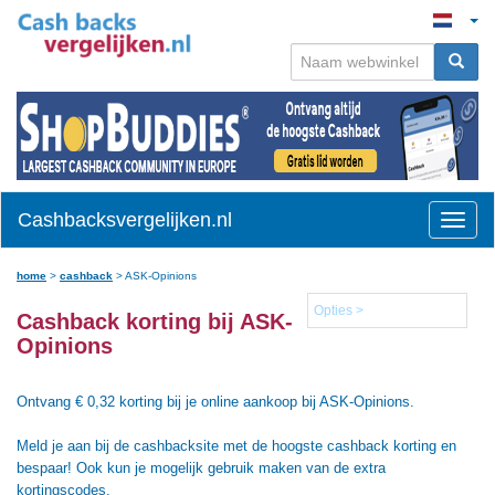
Cashbacksvergelijken.nl
Toggle
naviga
home
>
cashback
>
ASK-Opinions
Opties >
Cashback korting bij ASK-
Opinions
Ontvang € 0,32 korting bij je online aankoop bij ASK-Opinions.
Meld je aan bij de cashbacksite met de hoogste cashback korting en
bespaar! Ook kun je mogelijk gebruik maken van de extra
kortingscodes.