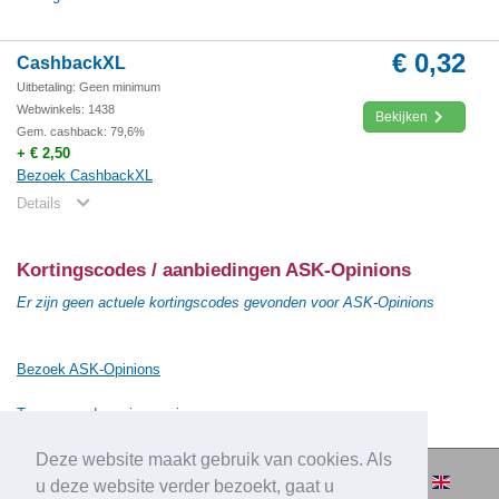
€ 0,32
CashbackXL
Uitbetaling: Geen minimum
Webwinkels: 1438
Bekijken
Gem. cashback: 79,6%
+ € 2,50
Bezoek CashbackXL
Details
Kortingscodes / aanbiedingen ASK-Opinions
Er zijn geen actuele kortingscodes gevonden voor ASK-Opinions
Bezoek ASK-Opinions
Terug naar de vorige pagina
Deze website maakt gebruik van cookies. Als
© 2010-2026 Cashbacksvergelijken.nl -
u deze website verder bezoekt, gaat u