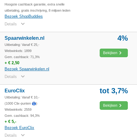
Hoogste cashback garantie, extra snelle
uitbetaling, gratis inschrijving, 8 miljoen leden
Bezoek ShopBuddies
Details
4%
Spaarwinkelen.nl
Uitbetaling: Vanaf € 25,-
Webwinkels: 1899
Bekijken
Gem. cashback: 71,3%
+ € 2,50
Bezoek Spaarwinkelen.nl
Details
tot 3,7%
EuroClix
Uitbetaling: Vanaf € 10,-
(1000 Clix-punten
)
Bekijken
Webwinkels: 2559
Gem. cashback: 94,3%
+ € 5,-
Bezoek EuroClix
Details