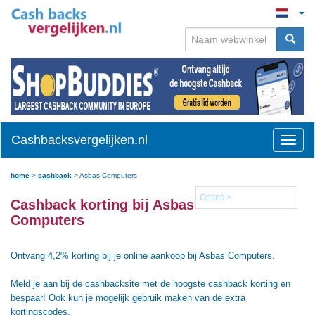
Cashbacksvergelijken.nl
Toggle
naviga
home
>
cashback
>
Asbas Computers
Opties >
Cashback korting bij Asbas
Computers
Ontvang 4,2% korting bij je online aankoop bij Asbas Computers.
Meld je aan bij de cashbacksite met de hoogste cashback korting en
bespaar! Ook kun je mogelijk gebruik maken van de extra
kortingscodes.