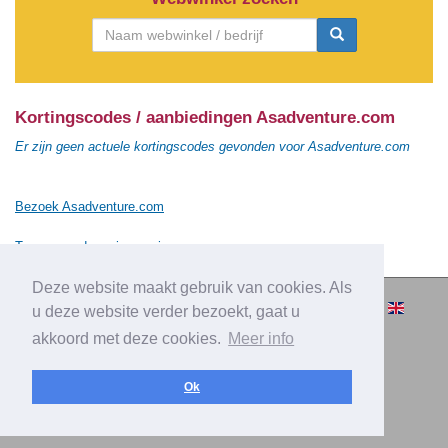
Kortingscodes / aanbiedingen Asadventure.com
Er zijn geen actuele kortingscodes gevonden voor Asadventure.com
Bezoek Asadventure.com
Terug naar de vorige pagina
Deze website maakt gebruik van cookies. Als
© 2010-2026 Cashbacksvergelijken.nl -
u deze website verder bezoekt, gaat u
Alle rechten voorbehouden.
akkoord met deze cookies.
Meer info
|
|
|
Over Cashbacksvergelijken.nl
Privacy
Disclaimer
|
Adverteren
Contact
Ok