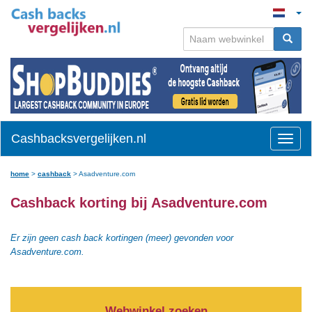
Cashbacksvergelijken.nl
Toggle
naviga
home
>
cashback
>
Asadventure.com
Cashback korting bij Asadventure.com
Er zijn geen cash back kortingen (meer) gevonden voor
Asadventure.com.
Webwinkel zoeken