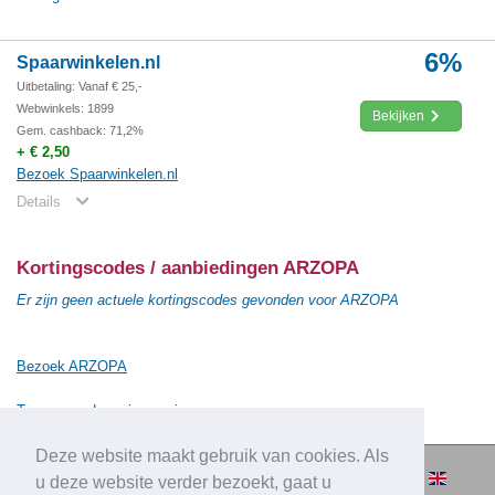
6%
Spaarwinkelen.nl
Uitbetaling: Vanaf € 25,-
Webwinkels: 1899
Bekijken
Gem. cashback: 71,2%
+ € 2,50
Bezoek Spaarwinkelen.nl
Details
Kortingscodes / aanbiedingen ARZOPA
Er zijn geen actuele kortingscodes gevonden voor ARZOPA
Bezoek ARZOPA
Terug naar de vorige pagina
Deze website maakt gebruik van cookies. Als
© 2010-2026 Cashbacksvergelijken.nl -
u deze website verder bezoekt, gaat u