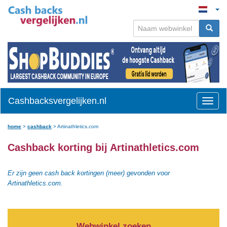
Cashbacksvergelijken.nl
Toggle
naviga
home
>
cashback
>
Artinathletics.com
Cashback korting bij Artinathletics.com
Er zijn geen cash back kortingen (meer) gevonden voor
Artinathletics.com.
Webwinkel zoeken