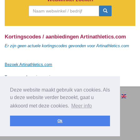
Kortingscodes / aanbiedingen Artinathletics.com
Er zijn geen actuele kortingscodes gevonden voor Artinathletics.com
Bezoek Artinathletics.com
Terug naar de vorige pagina
Deze website maakt gebruik van cookies. Als
© 2010-2026 Cashbacksvergelijken.nl -
u deze website verder bezoekt, gaat u
Alle rechten voorbehouden.
akkoord met deze cookies.
Meer info
|
|
|
Over Cashbacksvergelijken.nl
Privacy
Disclaimer
|
Adverteren
Contact
Ok