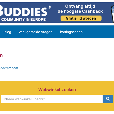
uitleg
veel gestelde vragen
kortingscodes
om
andcraft.com.
Webwinkel zoeken