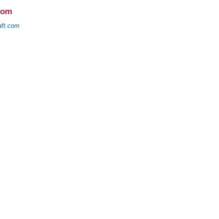
com
aft.com