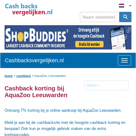
Cashbacksvergelijken.nl
Toggle
naviga
home
>
cashback
>
AquaZoo Leeuwarden
Opties >
Cashback korting bij
AquaZoo Leeuwarden
Ontvang 7% korting bij je online aankoop bij AquaZoo Leeuwarden.
Meld je aan bij de cashbacksite met de hoogste cashback korting en
bespaar! Ook kun je mogelijk gebruik maken van de extra
kortingscodes.