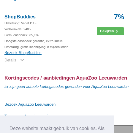
7%
ShopBuddies
Uitbetaling: Vanaf € 1,-
Webwinkels: 2485
Bekijken
Gem. cashback: 85,1%
Hoogste cashback garantie, extra snelle
uitbetaling, gratis inschrijving, 8 miljoen leden
Bezoek ShopBuddies
Details
Kortingscodes / aanbiedingen AquaZoo Leeuwarden
Er zijn geen actuele kortingscodes gevonden voor AquaZoo Leeuwarden
Bezoek AquaZoo Leeuwarden
Terug naar de vorige pagina
Deze website maakt gebruik van cookies. Als