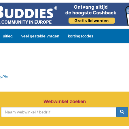
uitleg
veel gestelde vragen
kortingscodes
pyPie.
Webwinkel zoeken