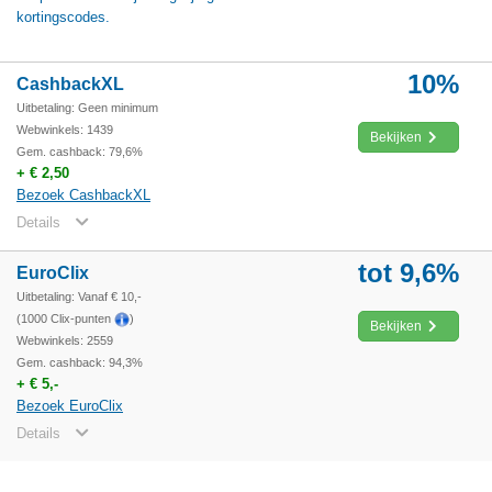
kortingscodes.
10%
CashbackXL
Uitbetaling: Geen minimum
Webwinkels: 1439
Bekijken
Gem. cashback: 79,6%
+ € 2,50
Bezoek CashbackXL
Details
tot 9,6%
EuroClix
Uitbetaling: Vanaf € 10,-
(1000 Clix-punten
)
Bekijken
Webwinkels: 2559
Gem. cashback: 94,3%
+ € 5,-
Bezoek EuroClix
Details