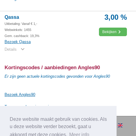
3,00 %
Qassa
Uitbetaling: Vanaf € 1,-
Webwinkels: 1455
Bekijken
Gem. cashback: 19,3%
Bezoek Qassa
Details
Kortingscodes / aanbiedingen Angles90
Er zijn geen actuele kortingscodes gevonden voor Angles90
Bezoek Angles90
Terug naar de vorige pagina
Deze website maakt gebruik van cookies. Als
© 2010-2026 Cashbacksvergelijken.nl -
u deze website verder bezoekt, gaat u
Alle rechten voorbehouden.
akkoord met deze cookies.
Meer info