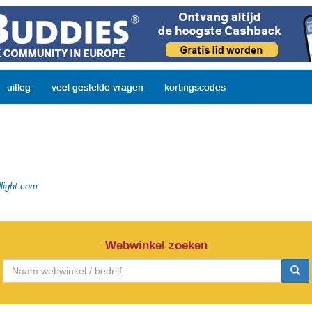
uitleg
veel gestelde vragen
kortingscodes
light.com.
Webwinkel zoeken