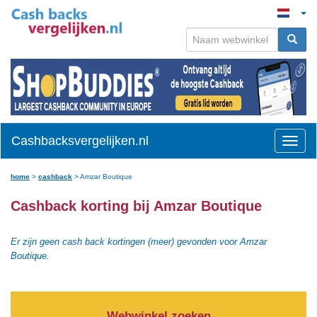
Cashbacksvergelijken.nl
Toggle
naviga
home
>
cashback
>
Amzar Boutique
Cashback korting bij Amzar Boutique
Er zijn geen cash back kortingen (meer) gevonden voor Amzar
Boutique.
Webwinkel zoeken