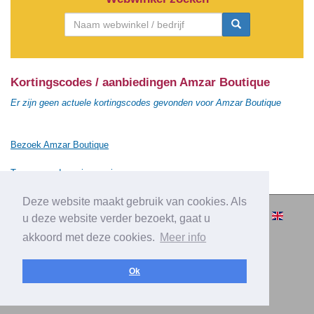
Kortingscodes / aanbiedingen Amzar Boutique
Er zijn geen actuele kortingscodes gevonden voor Amzar Boutique
Bezoek Amzar Boutique
Terug naar de vorige pagina
Deze website maakt gebruik van cookies. Als
© 2010-2026 Cashbacksvergelijken.nl -
u deze website verder bezoekt, gaat u
Alle rechten voorbehouden.
akkoord met deze cookies.
Meer info
|
|
|
Over Cashbacksvergelijken.nl
Privacy
Disclaimer
|
Adverteren
Contact
Ok