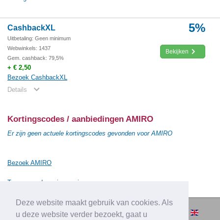
5%
CashbackXL
Uitbetaling: Geen minimum
Webwinkels: 1437
Bekijken
Gem. cashback: 79,5%
+ € 2,50
Bezoek CashbackXL
Details
Kortingscodes / aanbiedingen AMIRO
Er zijn geen actuele kortingscodes gevonden voor AMIRO
Bezoek AMIRO
Terug naar de vorige pagina
Deze website maakt gebruik van cookies. Als
© 2010-2026 Cashbacksvergelijken.nl -
u deze website verder bezoekt, gaat u