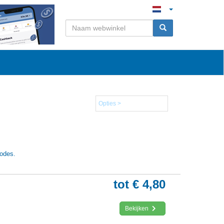
Opties >
codes.
tot € 4,80
Bekijken