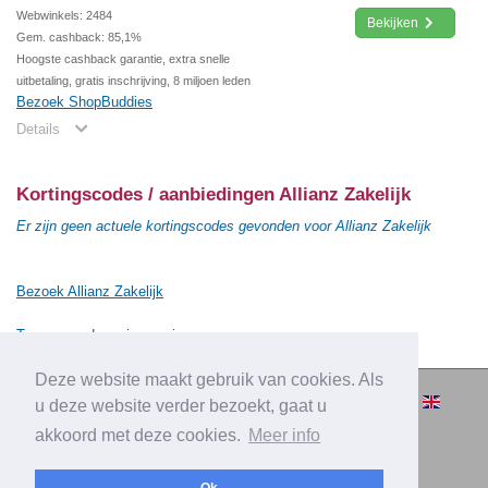
Webwinkels: 2484
Bekijken
Gem. cashback: 85,1%
Hoogste cashback garantie, extra snelle
uitbetaling, gratis inschrijving, 8 miljoen leden
Bezoek ShopBuddies
Details
Kortingscodes / aanbiedingen Allianz Zakelijk
Er zijn geen actuele kortingscodes gevonden voor Allianz Zakelijk
Bezoek Allianz Zakelijk
Terug naar de vorige pagina
Deze website maakt gebruik van cookies. Als
© 2010-2026 Cashbacksvergelijken.nl -
u deze website verder bezoekt, gaat u
Alle rechten voorbehouden.
akkoord met deze cookies.
Meer info
|
|
|
Over Cashbacksvergelijken.nl
Privacy
Disclaimer
|
Adverteren
Contact