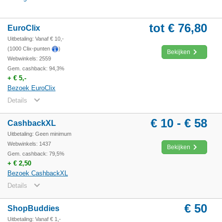
tot € 76,80
EuroClix
Uitbetaling: Vanaf € 10,-
(1000 Clix-punten
)
Bekijken
Webwinkels: 2559
Gem. cashback: 94,3%
+ € 5,-
Bezoek EuroClix
Details
€ 10 - € 58
CashbackXL
Uitbetaling: Geen minimum
Webwinkels: 1437
Bekijken
Gem. cashback: 79,5%
+ € 2,50
Bezoek CashbackXL
Details
€ 50
ShopBuddies
Uitbetaling: Vanaf € 1,-