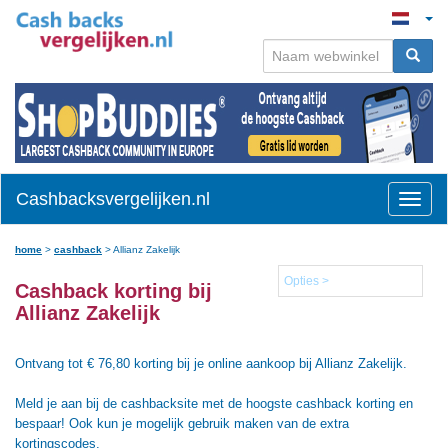
Cashbacksvergelijken.nl
Toggle
naviga
home
>
cashback
>
Allianz Zakelijk
Opties >
Cashback korting bij
Allianz Zakelijk
Ontvang tot € 76,80 korting bij je online aankoop bij Allianz Zakelijk.
Meld je aan bij de cashbacksite met de hoogste cashback korting en
bespaar! Ook kun je mogelijk gebruik maken van de extra
kortingscodes.