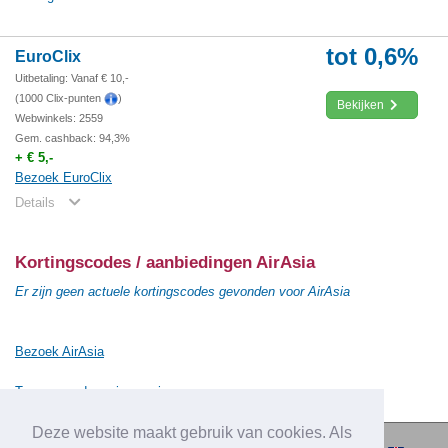
tot 0,6%
EuroClix
Uitbetaling: Vanaf € 10,-
(1000 Clix-punten
)
Bekijken
Webwinkels: 2559
Gem. cashback: 94,3%
+ € 5,-
Bezoek EuroClix
Details
Kortingscodes / aanbiedingen AirAsia
Er zijn geen actuele kortingscodes gevonden voor AirAsia
Bezoek AirAsia
Terug naar de vorige pagina
Deze website maakt gebruik van cookies. Als