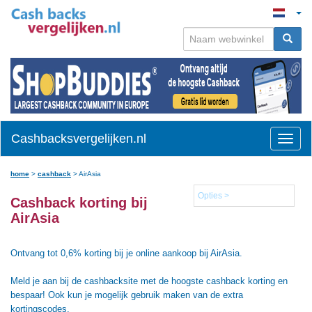
Cashbacksvergelijken.nl
Toggle
naviga
home
>
cashback
>
AirAsia
Opties >
Cashback korting bij
AirAsia
Ontvang tot 0,6% korting bij je online aankoop bij AirAsia.
Meld je aan bij de cashbacksite met de hoogste cashback korting en
bespaar! Ook kun je mogelijk gebruik maken van de extra
kortingscodes.