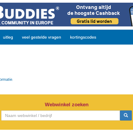
uitleg
veel gestelde vragen
kortingscodes
ormatie.
Webwinkel zoeken