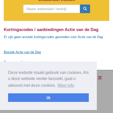
Kortingscodes / aanbiedingen Actie van de Dag
Er zijn geen actuele kortingscodes gevonden voor Actie van de Dag
Bezoek Actie van de Dag
Terug naar de vorige pagina
Deze website maakt gebruik van cookies. Als
© 2010-2026 Cashbacksvergelijken.nl -
u deze website verder bezoekt, gaat u
Alle rechten voorbehouden.
akkoord met deze cookies.
Meer info
|
|
|
Over Cashbacksvergelijken.nl
Privacy
Disclaimer
|
Adverteren
Contact
Ok