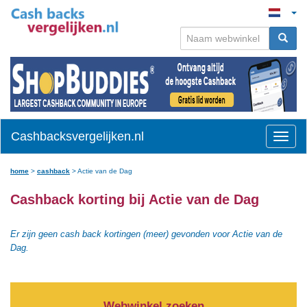
Cashbacksvergelijken.nl
Toggle
naviga
home
>
cashback
>
Actie van de Dag
Cashback korting bij Actie van de Dag
Er zijn geen cash back kortingen (meer) gevonden voor Actie van de
Dag.
Webwinkel zoeken