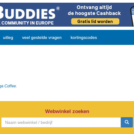
uitleg
veel gestelde vragen
kortingscodes
ga Coffee.
Webwinkel zoeken