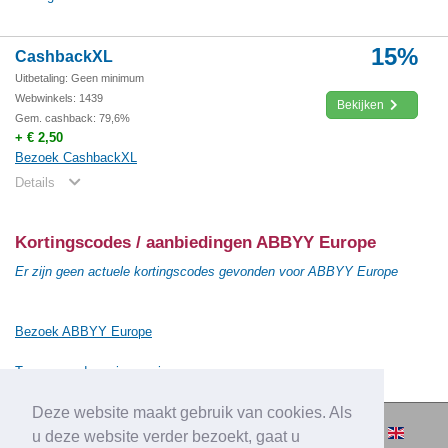
15%
CashbackXL
Uitbetaling: Geen minimum
Webwinkels: 1439
Bekijken
Gem. cashback: 79,6%
+ € 2,50
Bezoek CashbackXL
Details
Kortingscodes / aanbiedingen ABBYY Europe
Er zijn geen actuele kortingscodes gevonden voor ABBYY Europe
Bezoek ABBYY Europe
Terug naar de vorige pagina
Deze website maakt gebruik van cookies. Als
© 2010-2026 Cashbacksvergelijken.nl -
u deze website verder bezoekt, gaat u