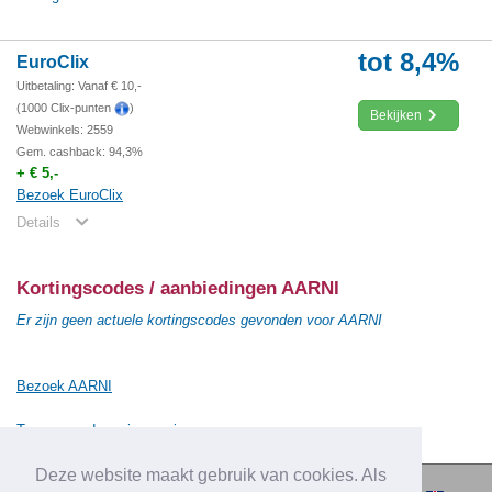
tot 8,4%
EuroClix
Uitbetaling: Vanaf € 10,-
(1000 Clix-punten
)
Bekijken
Webwinkels: 2559
Gem. cashback: 94,3%
+ € 5,-
Bezoek EuroClix
Details
Kortingscodes / aanbiedingen AARNI
Er zijn geen actuele kortingscodes gevonden voor AARNI
Bezoek AARNI
Terug naar de vorige pagina
Deze website maakt gebruik van cookies. Als