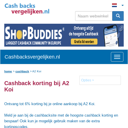
Cashbacksvergelijken.nl
Toggle
naviga
home
>
cashback
>
A2 Koi
Opties >
Cashback korting bij A2
Koi
Ontvang tot 6% korting bij je online aankoop bij A2 Koi.
Meld je aan bij de cashbacksite met de hoogste cashback korting en
bespaar! Ook kun je mogelijk gebruik maken van de extra
kortingscodes.