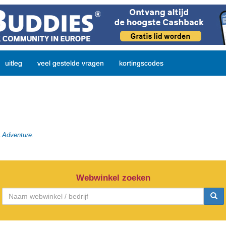
uitleg
veel gestelde vragen
kortingscodes
S.Adventure.
Webwinkel zoeken