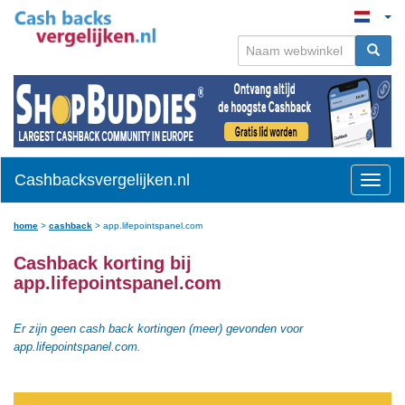
Cashbacksvergelijken.nl
Toggle
naviga
home
>
cashback
>
app.lifepointspanel.com
Cashback korting bij
app.lifepointspanel.com
Er zijn geen cash back kortingen (meer) gevonden voor
app.lifepointspanel.com.