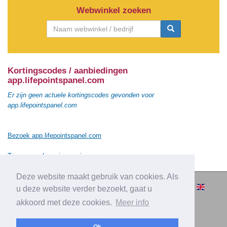
Webwinkel zoeken
Kortingscodes / aanbiedingen
app.lifepointspanel.com
Er zijn geen actuele kortingscodes gevonden voor
app.lifepointspanel.com
Bezoek app.lifepointspanel.com
Terug naar de vorige pagina
Deze website maakt gebruik van cookies. Als
© 2010-2026 Cashbacksvergelijken.nl -
u deze website verder bezoekt, gaat u
Alle rechten voorbehouden.
akkoord met deze cookies.
Meer info
|
|
|
Over Cashbacksvergelijken.nl
Privacy
Disclaimer
|
Adverteren
Contact