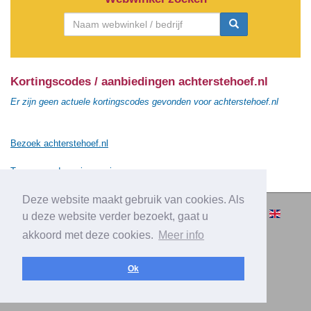
Kortingscodes / aanbiedingen achterstehoef.nl
Er zijn geen actuele kortingscodes gevonden voor achterstehoef.nl
Bezoek achterstehoef.nl
Terug naar de vorige pagina
Deze website maakt gebruik van cookies. Als
© 2010-2026 Cashbacksvergelijken.nl -
u deze website verder bezoekt, gaat u
Alle rechten voorbehouden.
akkoord met deze cookies.
Meer info
|
|
|
Over Cashbacksvergelijken.nl
Privacy
Disclaimer
|
Adverteren
Contact
Ok