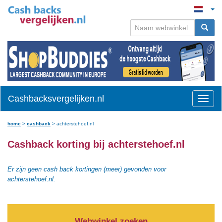
Cashbacksvergelijken.nl
Toggle
naviga
home
>
cashback
>
achterstehoef.nl
Cashback korting bij achterstehoef.nl
Er zijn geen cash back kortingen (meer) gevonden voor
achterstehoef.nl.
Webwinkel zoeken